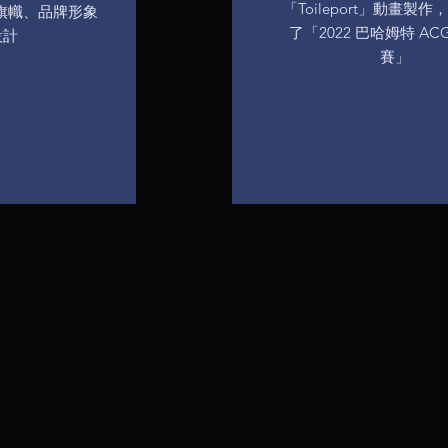
「Toileport」動畫製
旗幟、品牌形象
了「2022 巴哈姆特 AC
設計
賽」