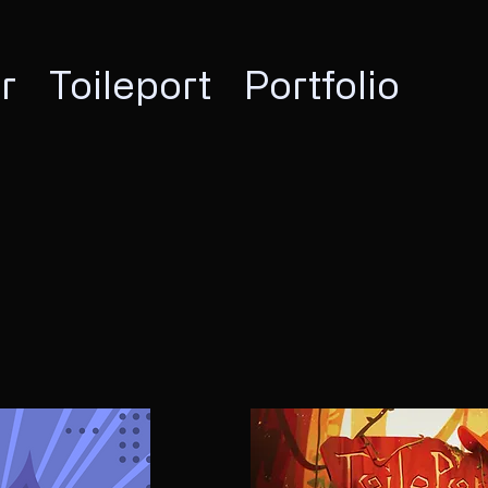
r
Toileport
Portfolio