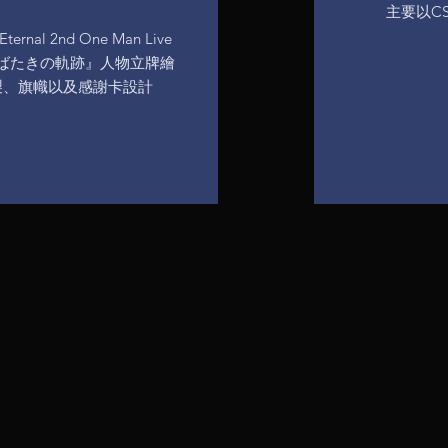
主要以CSP
ernal 2nd One Man Live
ばたきの軌跡』人物立牌繪
製、旗幟以及感謝卡設計