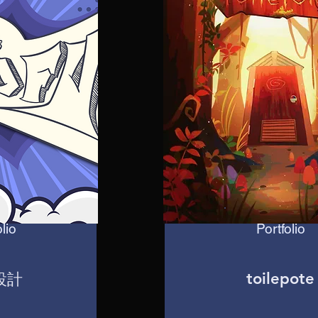
lio
Portfolio
toilepote
設計